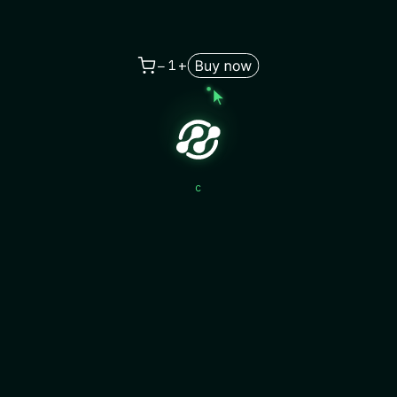
−
+
1
chec